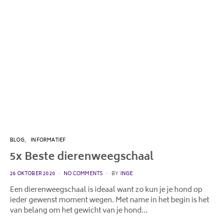
BLOG
INFORMATIEF
5x Beste dierenweegschaal
POSTED
26 OKTOBER 2020
NO COMMENTS
BY
INGE
ON
Een dierenweegschaal is ideaal want zo kun je je hond op
ieder gewenst moment wegen. Met name in het begin is het
van belang om het gewicht van je hond…