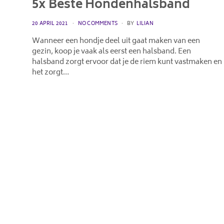
5x Beste Hondenhalsband
POSTED
20 APRIL 2021
NO COMMENTS
BY
LILIAN
ON
Wanneer een hondje deel uit gaat maken van een
gezin, koop je vaak als eerst een halsband. Een
halsband zorgt ervoor dat je de riem kunt vastmaken en
het zorgt…