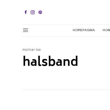
HOMEPAGINA
HON
POSTS BY TAG
halsband
1 POST