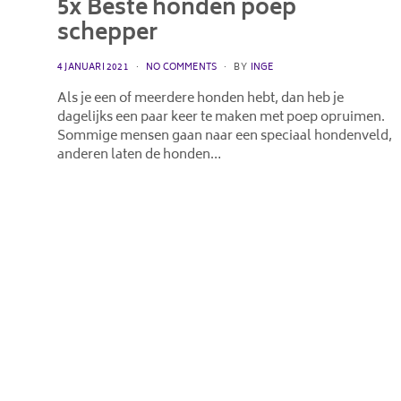
5x Beste honden poep
schepper
POSTED
4 JANUARI 2021
NO COMMENTS
BY
INGE
ON
Als je een of meerdere honden hebt, dan heb je
dagelijks een paar keer te maken met poep opruimen.
Sommige mensen gaan naar een speciaal hondenveld,
anderen laten de honden…