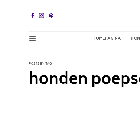
HOMEPAGINA
HON
POSTS BY TAG
honden poeps
1 POST