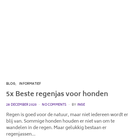
BLOG
INFORMATIEF
5x Beste regenjas voor honden
POSTED
28 DECEMBER 2020
NO COMMENTS
BY
INGE
ON
Regen is goed voor de natuur, maar niet iedereen wordt er
blij van. Sommige honden houden er niet van om te
wandelen in de regen. Maar gelukkig bestaan er
regenjassen…