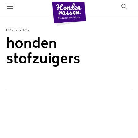
POSTS BY TAG
honden
stofzuigers
1 POST