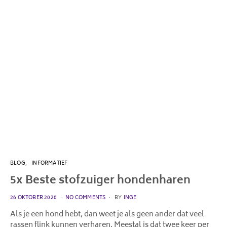
BLOG
INFORMATIEF
5x Beste stofzuiger hondenharen
POSTED
26 OKTOBER 2020
NO COMMENTS
BY
INGE
ON
Als je een hond hebt, dan weet je als geen ander dat veel
rassen flink kunnen verharen. Meestal is dat twee keer per