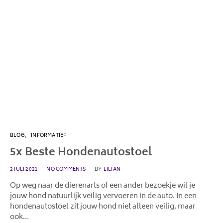
BLOG
INFORMATIEF
5x Beste Hondenautostoel
POSTED
2 JULI 2021
NO COMMENTS
BY
LILIAN
ON
Op weg naar de dierenarts of een ander bezoekje wil je
jouw hond natuurlijk veilig vervoeren in de auto. In een
hondenautostoel zit jouw hond niet alleen veilig, maar
ook…