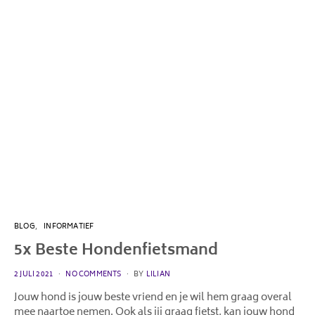
BLOG
INFORMATIEF
5x Beste Hondenfietsmand
POSTED
2 JULI 2021
NO COMMENTS
BY
LILIAN
ON
Jouw hond is jouw beste vriend en je wil hem graag overal
mee naartoe nemen. Ook als jij graag fietst, kan jouw hond