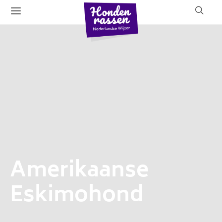
Amerikaanse
Eskimohond