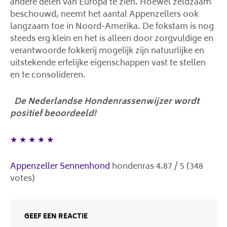
andere delen van Europa te zien. Hoewel zeldzaam
beschouwd, neemt het aantal Appenzellers ook
langzaam toe in Noord-Amerika. De fokstam is nog
steeds erg klein en het is alleen door zorgvuldige en
verantwoorde fokkerij mogelijk zijn natuurlijke en
uitstekende erfelijke eigenschappen vast te stellen
en te consolideren.
De Nederlandse Hondenrassenwijzer wordt
positief beoordeeld!
★
★
★
★
★
Appenzeller Sennenhond
hondenras
4.87
/
5
(
348
votes)
GEEF EEN REACTIE