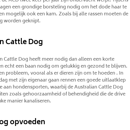
 de ACD twee keer per jaar zijn ondervacht werpt. Tijdens
 dagen een grondige borsteling nodig om het dode haar te
en mogelijk ook een kam. Zoals bij alle rassen moeten de
ig worden geknipt.
n Cattle Dog
an Cattle Dog heeft meer nodig dan alleen een korte
en echt een baan nodig om gelukkig en gezond te blijven.
n probleem, vooral als er dieren zijn om te hoeden . In
 dag met zijn eigenaar gaan rennen een goede uitlaatklep
me aan hondensporten, waarbij de Australian Cattle Dog
iten zoals gehoorzaamheid of behendigheid die de drive
uke manier kanaliseren.
 Dog opvoeden