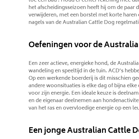
toe een bad . Houd er echter rekening mee dat
het afscheidingsseizoen heeft hij om de paar
verwijderen, met een borstel met korte haren 
nagels van de Australian Cattle Dog regelmat
Oefeningen voor de Australia
Een zeer actieve, energieke hond, de Australi
wandeling en speeltijd in de tuin. ACD’s hebb
Op een werkende boerderij is dit misschien gee
andere woonsituaties is elke dag of bijna elke
voor zijn energie. Een ideale keuze is deelna
en de eigenaar deelnemen aan hondenactivite
van het ras en overvloedige energie op een le
Een jonge Australian Cattle