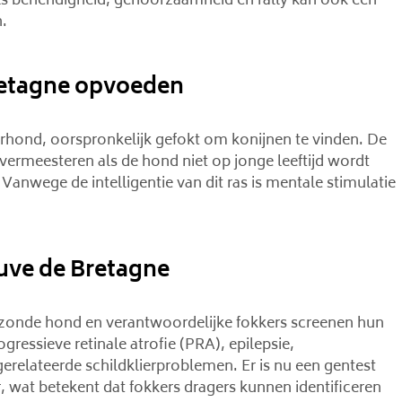
ls behendigheid, gehoorzaamheid en rally kan ook een
.
retagne opvoeden
urhond, oorspronkelijk gefokt om konijnen te vinden. De
vermeesteren als de hond niet op jonge leeftijd wordt
anwege de intelligentie van dit ras is mentale stimulatie
uve de Bretagne
gezonde hond en verantwoordelijke fokkers screenen hun
essieve retinale atrofie (PRA), epilepsie,
gerelateerde schildklierproblemen. Er is nu een gentest
wat betekent dat fokkers dragers kunnen identificeren