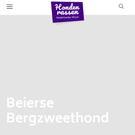
Beierse
Bergzweethond