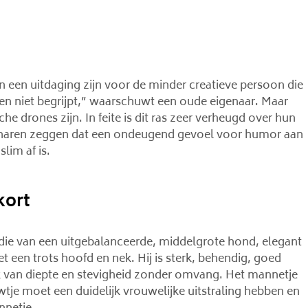
an een uitdaging zijn voor de minder creatieve persoon die
en niet begrijpt,” waarschuwt een oude eigenaar. Maar
e drones zijn. In feite is dit ras zeer verheugd over hun
enaren zeggen dat een ondeugend gevoel voor humor aan
lim af is.
kort
 die van een uitgebalanceerde, middelgrote hond, elegant
t een trots hoofd en nek. Hij is sterk, behendig, goed
ruk van diepte en stevigheid zonder omvang. Het mannetje
wtje moet een duidelijk vrouwelijke uitstraling hebben en