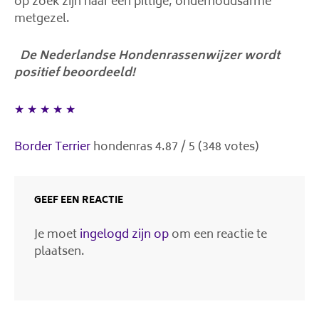
op zoek zijn naar een pittige, onderhoudsarme
metgezel.
De Nederlandse Hondenrassenwijzer wordt
positief beoordeeld!
★
★
★
★
★
Border Terrier
hondenras
4.87
/
5
(
348
votes)
GEEF EEN REACTIE
Je moet
ingelogd zijn op
om een reactie te
plaatsen.