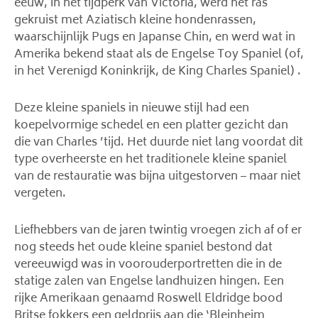
eeuw, in het tijdperk van Victoria, werd het ras
gekruist met Aziatisch kleine hondenrassen,
waarschijnlijk Pugs en Japanse Chin, en werd wat in
Amerika bekend staat als de Engelse Toy Spaniel (of,
in het Verenigd Koninkrijk, de King Charles Spaniel) .
Deze kleine spaniels in nieuwe stijl had een
koepelvormige schedel en een platter gezicht dan
die van Charles ’tijd. Het duurde niet lang voordat dit
type overheerste en het traditionele kleine spaniel
van de restauratie was bijna uitgestorven – maar niet
vergeten.
Liefhebbers van de jaren twintig vroegen zich af of er
nog steeds het oude kleine spaniel bestond dat
vereeuwigd was in voorouderportretten die in de
statige zalen van Engelse landhuizen hingen. Een
rijke Amerikaan genaamd Roswell Eldridge bood
Britse fokkers een geldprijs aan die ‘Bleinheim