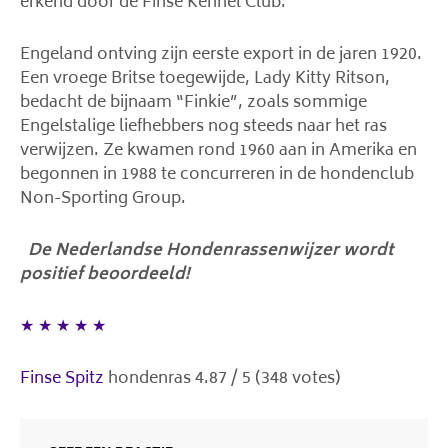
erkend door de Finse Kennel Club.
Engeland ontving zijn eerste export in de jaren 1920.
Een vroege Britse toegewijde, Lady Kitty Ritson,
bedacht de bijnaam “Finkie”, zoals sommige
Engelstalige liefhebbers nog steeds naar het ras
verwijzen. Ze kwamen rond 1960 aan in Amerika en
begonnen in 1988 te concurreren in de hondenclub
Non-Sporting Group.
De Nederlandse Hondenrassenwijzer wordt
positief beoordeeld!
★
★
★
★
★
Finse Spitz
hondenras
4.87
/
5
(
348
votes)