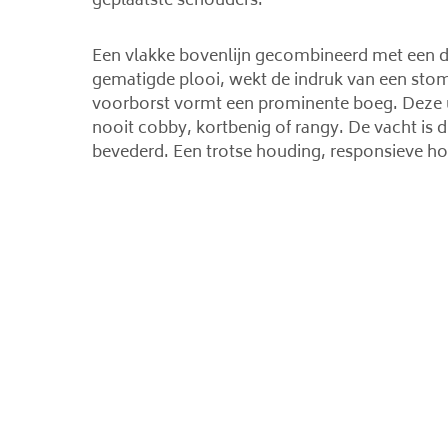
geplaatste schouders.
Een vlakke bovenlijn gecombineerd met een di
gematigde plooi, wekt de indruk van een stom
voorborst vormt een prominente boeg. Deze util
nooit cobby, kortbenig of rangy. De vacht is d
bevederd. Een trotse houding, responsieve h