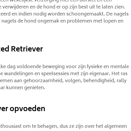
 een wekelijkse verzorging met een borstel en een
erwijderen en de hond er op zijn best uit te laten zien.
eerd en indien nodig worden schoongemaakt. De nagels
e nagels de hond ongemak en problemen met lopen en
ed Retriever
 elke dag voldoende beweging voor zijn fysieke en mentale
se wandelingen en speelsessies met zijn eigenaar. Het ras
 nemen aan gehoorzaamheid, volgen, behendigheid, rally
aar kunnen genieten.
ever opvoeden
 enthousiast om te behagen, dus ze zijn over het algemeen