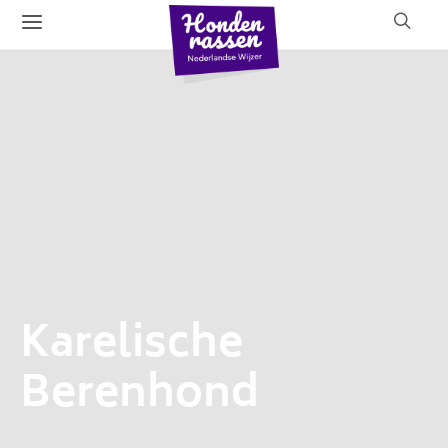
Karelische
Berenhond