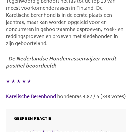
Tegenwoordig behoort het ras tot de top 10 van
meest voorkomende rassen in Finland. De
Karelische berenhond is in de eerste plaats een
jachtras, maar kan worden opgeleid voor en
concurreren in gehoorzaamheidsproeven, zoek- en
reddingsproeven en proeven met sledehonden in
zijn geboorteland.
De Nederlandse Hondenrassenwijzer wordt
positief beoordeeld!
★
★
★
★
★
Karelische Berenhond
hondenras
4.87
/
5
(
348
votes)
GEEF EEN REACTIE