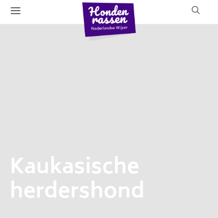
Kaukasische
herdershond