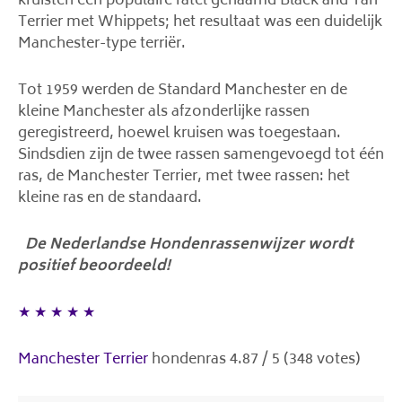
kruisten een populaire ratel genaamd Black and Tan
Terrier met Whippets; het resultaat was een duidelijk
Manchester-type terriër.
Tot 1959 werden de Standard Manchester en de
kleine Manchester als afzonderlijke rassen
geregistreerd, hoewel kruisen was toegestaan.
Sindsdien zijn de twee rassen samengevoegd tot één
ras, de Manchester Terrier, met twee rassen: het
kleine ras en de standaard.
De Nederlandse Hondenrassenwijzer wordt
positief beoordeeld!
★
★
★
★
★
Manchester Terrier
hondenras
4.87
/
5
(
348
votes)