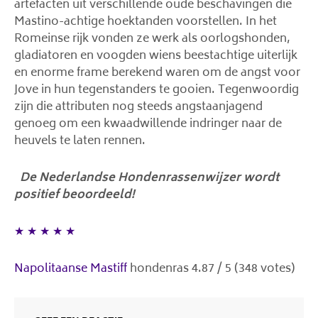
artefacten uit verschillende oude beschavingen die
Mastino-achtige hoektanden voorstellen. In het
Romeinse rijk vonden ze werk als oorlogshonden,
gladiatoren en voogden wiens beestachtige uiterlijk
en enorme frame berekend waren om de angst voor
Jove in hun tegenstanders te gooien. Tegenwoordig
zijn die attributen nog steeds angstaanjagend
genoeg om een ​​kwaadwillende indringer naar de
heuvels te laten rennen.
De Nederlandse Hondenrassenwijzer wordt
positief beoordeeld!
★
★
★
★
★
Napolitaanse Mastiff
hondenras
4.87
/
5
(
348
votes)