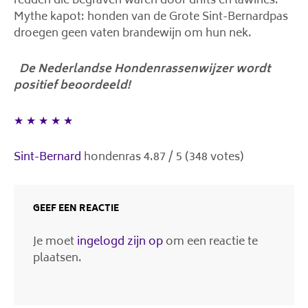
redden die begraven waren door drifts en lawines.
Mythe kapot: honden van de Grote Sint-Bernardpas
droegen geen vaten brandewijn om hun nek.
De Nederlandse Hondenrassenwijzer wordt
positief beoordeeld!
★
★
★
★
★
Sint-Bernard
hondenras
4.87
/
5
(
348
votes)
GEEF EEN REACTIE
Je moet
ingelogd zijn op
om een reactie te
plaatsen.