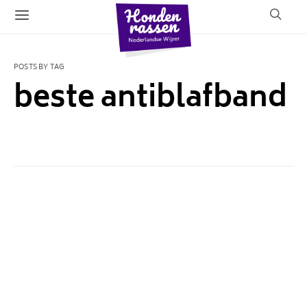
POSTS BY TAG
beste antiblafband
1 POST