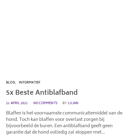
BLOG
INFORMATIEF
5x Beste Antiblafband
POSTED
21 APRIL 2021
NO COMMENTS
BY
LILIAN
ON
Blaffen is het voornaamste communicatiemiddel van de
hond. Toch kan blaffen voor overlast zorgen bij
bijvoorbeeld de buren. Een antiblafband geeft geen
garantie dat de hond volledig zal stoppen met…