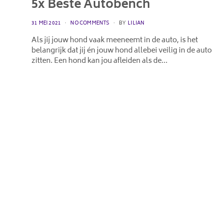
5x Beste Autobench
POSTED
31 MEI 2021
NO COMMENTS
BY
LILIAN
ON
Als jij jouw hond vaak meeneemt in de auto, is het
belangrijk dat jij én jouw hond allebei veilig in de auto
zitten. Een hond kan jou afleiden als de…