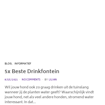
BLOG
INFORMATIEF
5x Beste Drinkfontein
POSTED
8 JULI 2021
NO COMMENTS
BY
LILIAN
ON
Wil jouw hond ook zo graag drinken uit de tuinslang
wanneer jij de planten water geeft? Waarschijnlijk vindt
jouw hond, net als veel andere honden, stromend water
interessant. In dat…