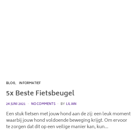
BLOG
INFORMATIEF
5x Beste Fietsbeugel
POSTED
24 JUNI 2021
NO COMMENTS
BY
LILIAN
ON
Een stuk fietsen met jouw hond aan de zij: een leuk moment
waarbij jouw hond voldoende beweging krijgt. Om ervoor
te zorgen dat dit op een veilige manier kan, kun…