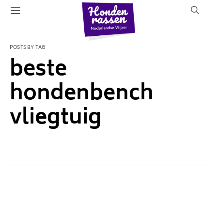
POSTS BY TAG
beste
hondenbench
vliegtuig
1 POST