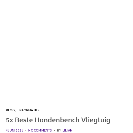
BLOG
INFORMATIEF
5x Beste Hondenbench Vliegtuig
POSTED
4 JUNI 2021
NO COMMENTS
BY
LILIAN