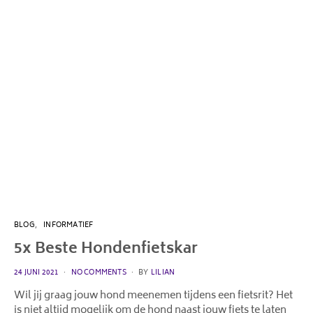
BLOG
INFORMATIEF
5x Beste Hondenfietskar
POSTED
24 JUNI 2021
NO COMMENTS
BY
LILIAN
ON
Wil jij graag jouw hond meenemen tijdens een fietsrit? Het
is niet altijd mogelijk om de hond naast jouw fiets te laten