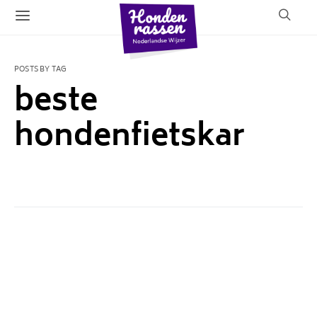
POSTS BY TAG
beste
hondenfietskar
1 POST