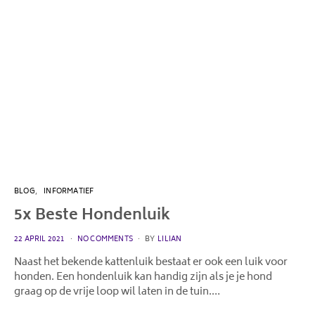
BLOG
INFORMATIEF
5x Beste Hondenluik
POSTED
22 APRIL 2021
NO COMMENTS
BY
LILIAN
ON
Naast het bekende kattenluik bestaat er ook een luik voor
honden. Een hondenluik kan handig zijn als je je hond
graag op de vrije loop wil laten in de tuin.…