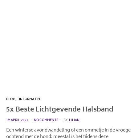
BLOG
INFORMATIEF
5x Beste Lichtgevende Halsband
POSTED
19 APRIL 2021
NO COMMENTS
BY
LILIAN
ON
Een winterse avondwandeling of een ommetje in de vroege
ochtend met de hond: meestal is het tijdens deze