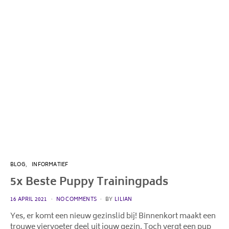
BLOG
INFORMATIEF
5x Beste Puppy Trainingpads
POSTED
16 APRIL 2021
NO COMMENTS
BY
LILIAN
ON
Yes, er komt een nieuw gezinslid bij! Binnenkort maakt een
trouwe viervoeter deel uit jouw gezin. Toch vergt een pup