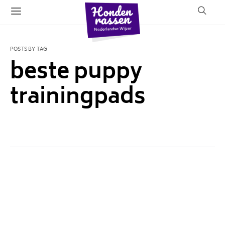
POSTS BY TAG
beste puppy
trainingpads
1 POST