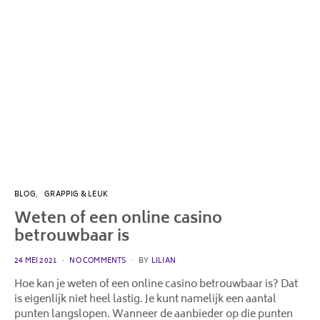
BLOG
GRAPPIG & LEUK
Weten of een online casino
betrouwbaar is
POSTED
24 MEI 2021
NO COMMENTS
BY
LILIAN
ON
Hoe kan je weten of een online casino betrouwbaar is? Dat
is eigenlijk niet heel lastig. Je kunt namelijk een aantal
punten langslopen. Wanneer de aanbieder op die punten