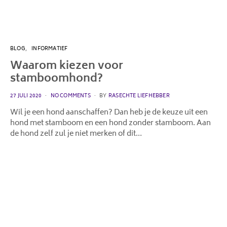
BLOG
INFORMATIEF
Waarom kiezen voor
stamboomhond?
POSTED
27 JULI 2020
NO COMMENTS
BY
RASECHTE LIEFHEBBER
ON
Wil je een hond aanschaffen? Dan heb je de keuze uit een
hond met stamboom en een hond zonder stamboom. Aan
de hond zelf zul je niet merken of dit…