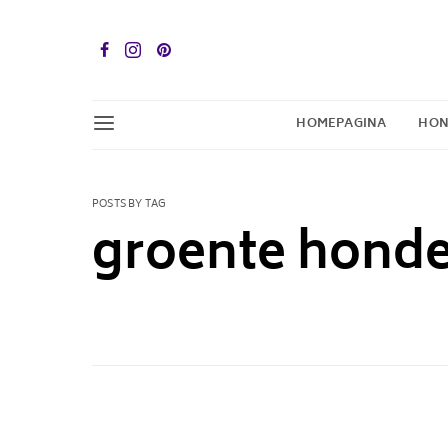
HOMEPAGINA
HON
POSTS BY TAG
groente hond
1 POST