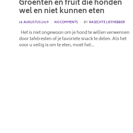
Groenten en fruit die honden
wel en niet kunnen eten
POSTED
16 AUGUSTUS 2019
NO COMMENTS
BY
RASECHTE LIEFHEBBER
ON
Het is niet ongewoon om je hond te willen verwennen
door tafelresten of je favoriete snack te delen. Als het
voor u veilig is om te eten, moet het…