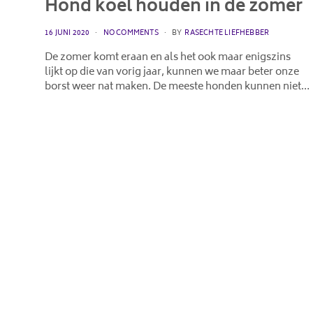
Hond koel houden in de zomer
POSTED
16 JUNI 2020
NO COMMENTS
BY
RASECHTE LIEFHEBBER
ON
De zomer komt eraan en als het ook maar enigszins
lijkt op die van vorig jaar, kunnen we maar beter onze
borst weer nat maken. De meeste honden kunnen niet…