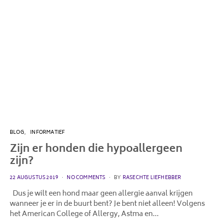
BLOG
INFORMATIEF
Zijn er honden die hypoallergeen
zijn?
POSTED
22 AUGUSTUS 2019
NO COMMENTS
BY
RASECHTE LIEFHEBBER
ON
Dus je wilt een hond maar geen allergie aanval krijgen
wanneer je er in de buurt bent? Je bent niet alleen! Volgens
het American College of Allergy, Astma en…