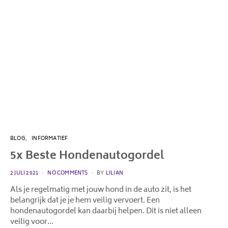
BLOG
INFORMATIEF
5x Beste Hondenautogordel
POSTED
2 JULI 2021
NO COMMENTS
BY
LILIAN
ON
Als je regelmatig met jouw hond in de auto zit, is het
belangrijk dat je je hem veilig vervoert. Een
hondenautogordel kan daarbij helpen. Dit is niet alleen
veilig voor…