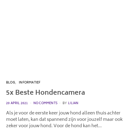
BLOG
INFORMATIEF
5x Beste Hondencamera
POSTED
20 APRIL 2021
NO COMMENTS
BY
LILIAN
ON
Als je voor de eerste keer jouw hond alleen thuis achter
moet laten, kan dat spannend zijn voor jouzelf maar ook
zeker voor jouw hond. Voor de hond kan het…