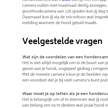
hondencamera van
Furbo
kun jij met een app 
camera vullen met maximaal dertig snoepjes.
groothoekcamera van 120 graden kun jij dag e
Daarnaast kun jij via de microfoon wat inspreke
melding wanneer de hond geluid maakt.
Veelgestelde vragen
Wat zijn de voordelen van een hondencam
Het is niet altijd mogelijk om in de buurt van
geven aan je hond, ongepast gedrag corriger
Met de meeste camera’s kun je de beelden ops
een voordeel dat je bij veel camera’s kunt pra
Waar moet je op letten als je een honden
Het is belangrijk om af te stemmen wat jij n
van belang om na te denken wat jouw hond nodi