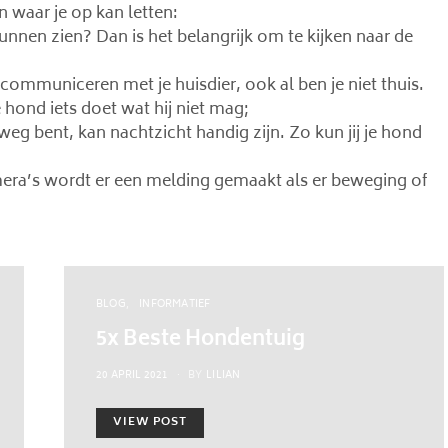
n waar je op kan letten:
kunnen zien? Dan is het belangrijk om te kijken naar de
ommuniceren met je huisdier, ook al ben je niet thuis.
e hond iets doet wat hij niet mag;
 weg bent, kan nachtzicht handig zijn. Zo kun jij je hond
era’s wordt er een melding gemaakt als er beweging of
BLOG
INFORMATIEF
5x Beste Hondentuig
POSTED
20 APRIL 2021
BY
LILIAN
ON
VIEW POST