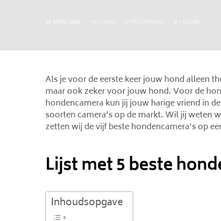
POSTED
20 APRIL 2021
3K VIEWS
3 MINUTE READ
BY
LILIAN
ON
Als je voor de eerste keer jouw hond alleen th
maar ook zeker voor jouw hond. Voor de hond
hondencamera kun jij jouw harige vriend in de g
soorten camera’s op de markt. Wil jij weten 
zetten wij de vijf beste hondencamera’s op een 
Lijst met 5 beste hon
Inhoudsopgave