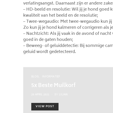
verlatingsangst. Daarnaast zijn er andere zake
– HD-beeld en resolutie: Wil jij je hond goed 
kwaliteit van het beeld en de resolutie;
– Twee-wegaudio: Met twee-wegaudio kun jij c
Zo kun jij je hond kalmeren of corrigeren als j
– Nachtzicht: Als jij vaak in de avond of nacht
goed in de gaten houden;
– Beweeg- of geluiddetectie: Bij sommige cam
geluid wordt gedetecteerd.
BLOG
INFORMATIEF
5x Beste Muilkorf
POSTED
20 APRIL 2021
BY
LILIAN
ON
VIEW POST