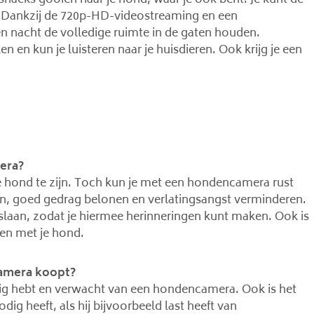
snacks gooien naar je hond, waar je ook bent. Je kunt de
 Dankzij de 720p-HD-videostreaming en een
n nacht de volledige ruimte in de gaten houden.
n en kun je luisteren naar je huisdieren. Ook krijg je een
era?
 je hond te zijn. Toch kun je met een hondencamera rust
en, goed gedrag belonen en verlatingsangst verminderen.
laan, zodat je hiermee herinneringen kunt maken. Ook is
ten met je hond.
camera koopt?
odig hebt en verwacht van een hondencamera. Ook is het
g heeft, als hij bijvoorbeeld last heeft van