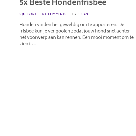
5x Beste Hondenfrisbee
POSTED
5 JULI 2021
NO COMMENTS
BY
LILIAN
ON
Honden vinden het geweldig om te apporteren. De
frisbee kun je ver gooien zodat jouw hond snel achter
het voorwerp aan kan rennen. Een mooi moment om te
zien is…