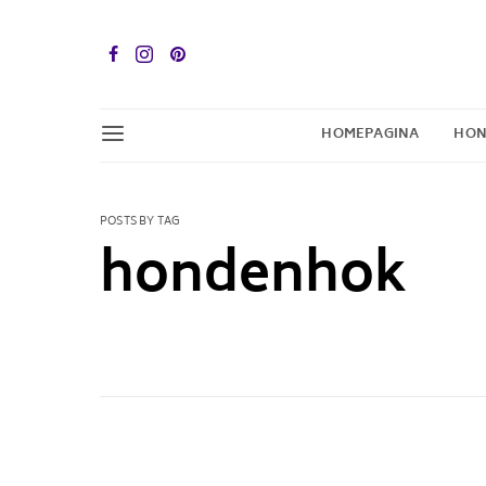
HOMEPAGINA
HON
POSTS BY TAG
hondenhok
1 POST