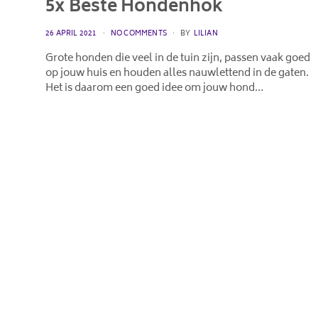
5x Beste Hondenhok
POSTED
26 APRIL 2021
NO COMMENTS
BY
LILIAN
ON
Grote honden die veel in de tuin zijn, passen vaak goed
op jouw huis en houden alles nauwlettend in de gaten.
Het is daarom een goed idee om jouw hond…