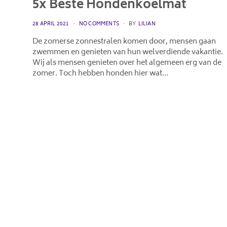
5x Beste Hondenkoelmat
POSTED
28 APRIL 2021
NO COMMENTS
BY
LILIAN
ON
De zomerse zonnestralen komen door, mensen gaan
zwemmen en genieten van hun welverdiende vakantie.
Wij als mensen genieten over het algemeen erg van de
zomer. Toch hebben honden hier wat…