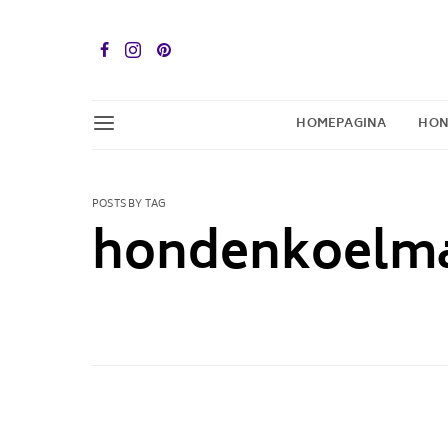
HOMEPAGINA
HON
POSTS BY TAG
hondenkoelm
1 POST