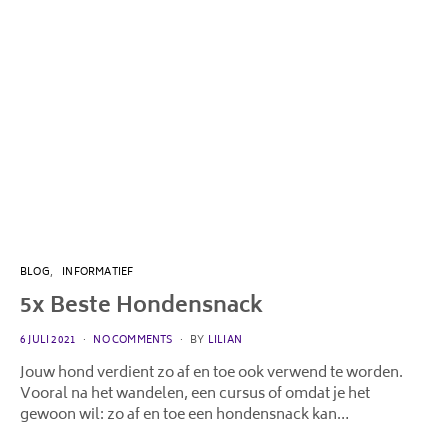
BLOG
INFORMATIEF
5x Beste Hondensnack
POSTED
6 JULI 2021
NO COMMENTS
BY
LILIAN
ON
Jouw hond verdient zo af en toe ook verwend te worden.
Vooral na het wandelen, een cursus of omdat je het
gewoon wil: zo af en toe een hondensnack kan…