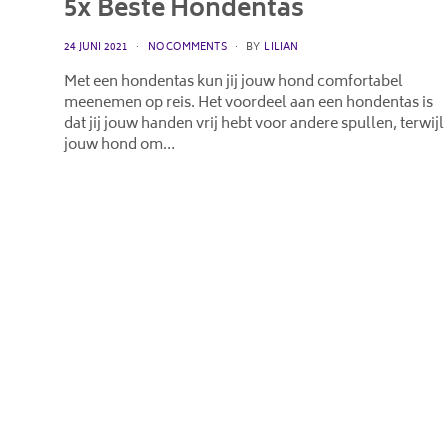
5x Beste Hondentas
POSTED
24 JUNI 2021
NO COMMENTS
BY
LILIAN
ON
Met een hondentas kun jij jouw hond comfortabel
meenemen op reis. Het voordeel aan een hondentas is
dat jij jouw handen vrij hebt voor andere spullen, terwijl
jouw hond om…