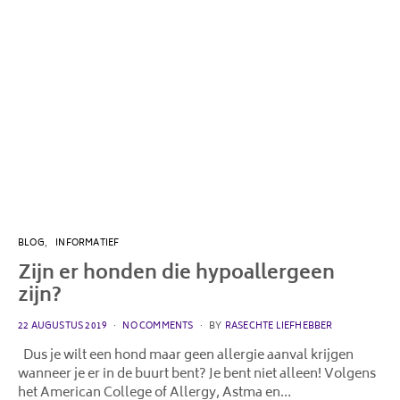
BLOG
INFORMATIEF
Zijn er honden die hypoallergeen
zijn?
POSTED
22 AUGUSTUS 2019
NO COMMENTS
BY
RASECHTE LIEFHEBBER
ON
Dus je wilt een hond maar geen allergie aanval krijgen
wanneer je er in de buurt bent? Je bent niet alleen! Volgens
het American College of Allergy, Astma en…