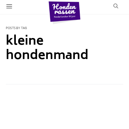
POSTS BY TAG
kleine
hondenmand
1 POST