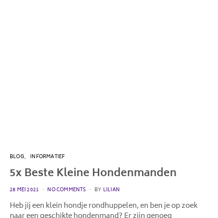
BLOG
INFORMATIEF
5x Beste Kleine Hondenmanden
POSTED
28 MEI 2021
NO COMMENTS
BY
LILIAN
ON
Heb jij een klein hondje rondhuppelen, en ben je op zoek
naar een geschikte hondenmand? Er zijn genoeg