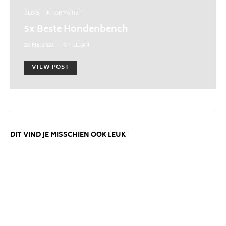
BLOG
INFORMATIEF
5x Beste Hondenbench
POSTED
28 MEI 2021
BY
LILIAN
ON
VIEW POST
DIT VIND JE MISSCHIEN OOK LEUK