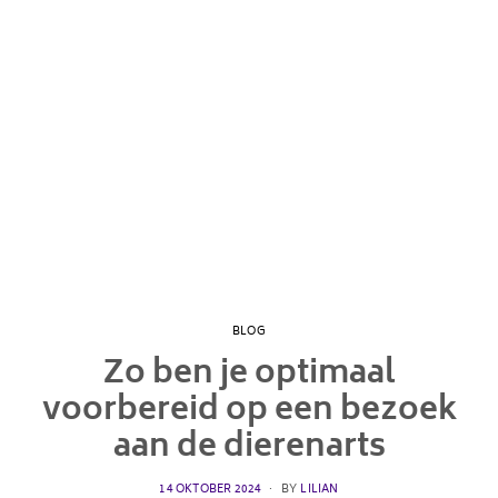
BLOG
Zo ben je optimaal
voorbereid op een bezoek
aan de dierenarts
POSTED
14 OKTOBER 2024
BY
LILIAN