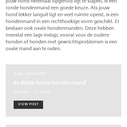
jouw hond helemaal opgerold ligt te slapen, is een
ronde hondenmand een goede keuze. Als jouw
hond lekker languit ligt en veel ruimte opeist, is een
hondenmand in een rechthoekige vorm geschikt. Er
bestaan ook ovale hondenmanden. Deze hebben
meestal een lage instap; vooral voor de oudere
honden of honden met gewrichtsproblemen is een
ovale mand aan te raden.
BLOG
INFORMATIEF
5x Beste Grote Hondenmand
POSTED
28 MEI 2021
BY
LILIAN
ON
VIEW POST