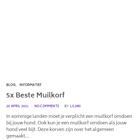
BLOG
INFORMATIEF
5x Beste Muilkorf
POSTED
20 APRIL 2021
NO COMMENTS
BY
LILIAN
ON
In sommige landen moet je verplicht een muilkorf omdoen
bij jouw hond. Ook kun je een muilkorf omdoen als jouw
hond veel bijt. Deze korven zijn over het algemeen
gemaakt…