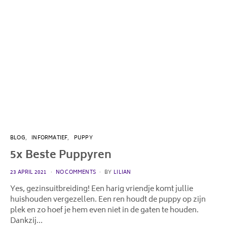
BLOG
INFORMATIEF
PUPPY
5x Beste Puppyren
POSTED
23 APRIL 2021
NO COMMENTS
BY
LILIAN
ON
Yes, gezinsuitbreiding! Een harig vriendje komt jullie
huishouden vergezellen. Een ren houdt de puppy op zijn
plek en zo hoef je hem even niet in de gaten te houden.
Dankzij…