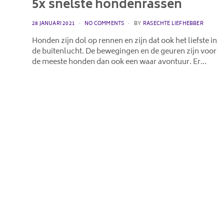
5x snelste hondenrassen
POSTED
28 JANUARI 2021
NO COMMENTS
BY
RASECHTE LIEFHEBBER
ON
Honden zijn dol op rennen en zijn dat ook het liefste in
de buitenlucht. De bewegingen en de geuren zijn voor
de meeste honden dan ook een waar avontuur. Er…