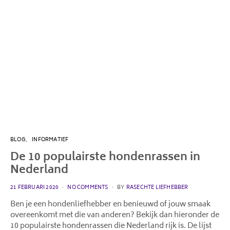
BLOG
INFORMATIEF
De 10 populairste hondenrassen in
Nederland
POSTED
21 FEBRUARI 2020
NO COMMENTS
BY
RASECHTE LIEFHEBBER
ON
Ben je een hondenliefhebber en benieuwd of jouw smaak
overeenkomt met die van anderen? Bekijk dan hieronder de
10 populairste hondenrassen die Nederland rijk is. De lijst